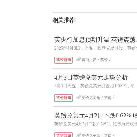
相关推荐
英央行加息预期升温 英镑震荡
2026年4月3日，周五，欧盘交易时段，
格攀升至约1.3230的日内高点。这一走
英镑新闻
英国央行
英镑
治格局的相互博弈。然而，受西方复活节假
4月3日英镑兑美元走势分析
汇率的波动幅度。
4月3日周五，英镑兑美元开盘报1.3219，前一
最高1.3237，最低1.3211，日内维
英镑新闻
英镑兑美元
英镑
低点间距有限，短线价格小幅走高但涨幅微
英镑兑美元4月2日下跌0.62% 收于
英镑兑美元4月2日下跌0.62%，汇市尾市收
表现亮眼，叠加美联储官员偏鹰表态，市场
英镑新闻
英镑兑美元
英镑