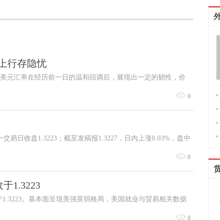
上行存隐忧
英镑/美元汇率在经历前一日的温和回调后，展现出一定的韧性，价
势的背后，是市场对英国央行货币政策预期的重新评估与复杂地缘政
0
期影响，主要市场参与者离场观望，交易活动趋于清淡，限制了
交易日收盘1.3223；截至发稿报1.3227，日内上涨0.03%，盘中
持小幅波动，开盘价位衔接前一日收盘水平，整体波动区间收窄，盘中高
0
弱。
1.3223
于1.3223。基本面呈现美强英弱格局，美国就业与贸易相关数据
降息预期降温带动美元走强；英国制造业相关数据不及预期，经
0