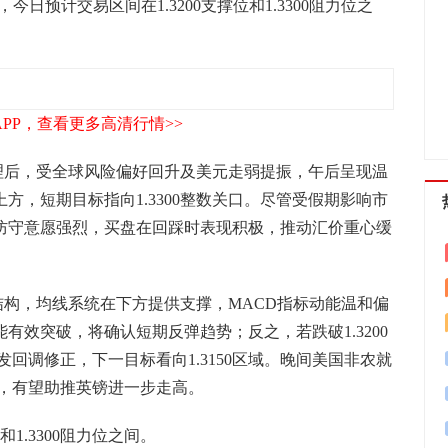
211，今日预计交易区间在1.3200支撑位和1.3300阻力位之
APP，查看更多高清行情>>
理后，受全球风险偏好回升及美元走弱提振，午后呈现温
0上方，短期目标指向1.3300整数关口。尽管受假期影响市
近的防守意愿强烈，买盘在回踩时表现积极，推动汇价重心缓
构，均线系统在下方提供支撑，MACD指标动能温和偏
若能有效突破，将确认短期反弹趋势；反之，若跌破1.3200
回调修正，下一目标看向1.3150区域。晚间美国非农就
，有望助推英镑进一步走高。
和1.3300阻力位之间。