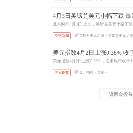
济复苏力度偏弱，央行相关表态仍留存宽松
4月3日英镑兑美元小幅下跌 最新报
偏向回流美元资产，进一步施压汇价。
北京时间4月3日13:30，英镑兑美元小幅下跌
1.3223。
英镑新闻
英镑对美元汇率
英镑兑美元
美元指数4月2日上涨0.38% 收于1
美元指数4月2日上涨0.38%，汇市尾市收于1
在汇市尾市收于100.024。多重利好共振支
美元指数
美元指数
英镑
预期21.5万人，创近两月新低），2月贸易
降息押注（CME降息概率从70%回落至55
返回金投首