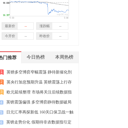
最新价
--
涨跌幅
--
今开价
--
昨收价
--
今日热榜
本周热榜
热门推荐
1
英镑多空博弈窄幅震荡 静待新催化剂
破局
2
英央行加息预期升温 英镑震荡上行存
隐忧
3
欧元延续整理 市场将关注后续数据指
引
英镑震荡偏强 多空博弈静待数据破局
4
日元汇率再探新低 160关口保卫战一触
5
即发
英镑走势分化 假期待非农数据指引定
6
乾坤