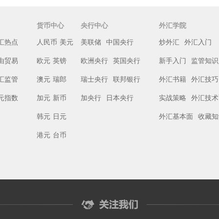
货币中心
央行中心
外汇学院
汇热点
人民币
美元
美联储
中国央行
炒外汇
外汇入门
由贸易
欧元
英镑
欧洲央行
英国央行
新手入门
监管知识
汇监管
澳元
瑞郎
瑞士央行
联邦银行
外汇书籍
外汇技巧
元指数
加元
新币
加央行
日本央行
实战策略
外汇技术
韩元
日元
外汇基本面
收藏知
港元
台币