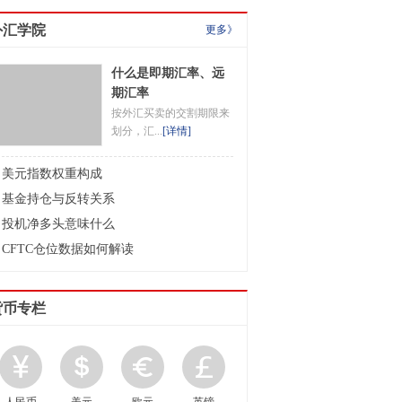
外汇学院
更多》
什么是即期汇率、远
期汇率
按外汇买卖的交割期限来
划分，汇...
[
详情
]
美元指数权重构成
基金持仓与反转关系
投机净多头意味什么
CFTC仓位数据如何解读
货币专栏