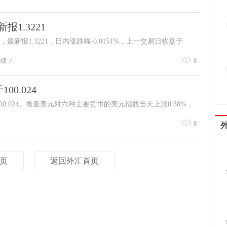
想象空间，英美货币政策预期差持续压缩英镑吸引力，同时资金
1.3221
，最新报1.3221，日内涨跌幅-0.0151%，上一交易日收盘于
英镑
0
00.024
00.024。衡量美元对六种主要货币的美元指数当天上涨0.38%，
撑美元走强：美国至3月28日当周初请失业金人数20.2万人（低于
0
帐逆差收窄至615亿美元（好于预期），双重数据降温美联储6月
%以下）；
页
返回外汇首页