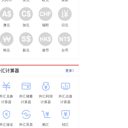
人民币
美元
欧元
英镑
澳元
加元
瑞郎
日元
韩元
新元
港币
台币
外汇计算器
更多》
外汇兑换
外汇储蓄
外汇利润
外汇点值
计算器
计算器
计算器
计算器
外汇保证
外汇买卖
购汇
结汇