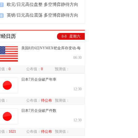
欧元/日元高位盘整 多空博弈静待方向
7
突破
英镑/日元高位震荡 多空博弈静待方向
8
突破
财经日历
8-8 星期六
美国8月6日NYMEX钯金库存变动-每
日百盎司
06:30
前值：
0
公布值：
0
预测值：
日本7月企业破产年率
12:30
前值：
公布值：
待公布
预测值：
日本7月企业破产件数
12:30
前值：
1021
公布值：
待公布
预测值：