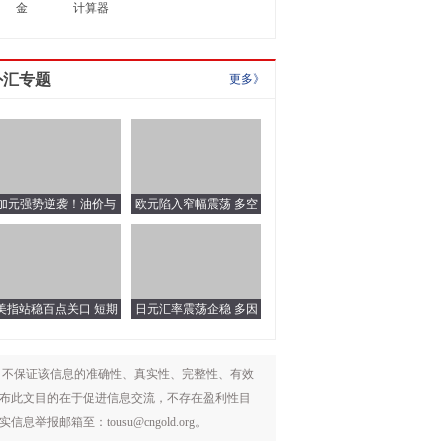
金
计算器
计算器
外汇专题
更多》
加元强势逆袭！油价与
欧元陷入窄幅震荡 多空
政策双轮驱动
博弈难破僵局
美指站稳百点关口 短期
日元汇率震荡企稳 多因
强势难掩下行压力
素交织下短期看涨
，不保证该信息的准确性、真实性、完整性、有效
布此文目的在于促进信息交流，不存在盈利性目
箱至：tousu@cngold.org。