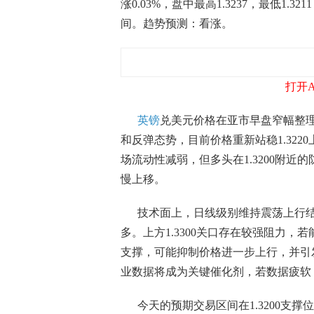
涨0.03%，盘中最高1.3237，最低1.3
间。趋势预测：看涨。
打开
英镑
兑美元价格在亚市早盘窄幅整
和反弹态势，目前价格重新站稳1.322
场流动性减弱，但多头在1.3200附
慢上移。
技术面上，日线级别维持震荡上行结
多。上方1.3300关口存在较强阻力，
支撑，可能抑制价格进一步上行，并引发
业数据将成为关键催化剂，若数据疲软
今天的预期交易区间在1.3200支撑位