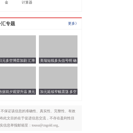
金
计算器
计算器
外汇专题
更多》
日元多空博弈加剧 汇率
美瑞短线多头信号明 确
维持区间震荡
紧盯上方区间突破
数据前夕观望升温 澳元
加元延续窄幅震荡 多空
欧盘运行节奏梳理
静待数据指引
，不保证该信息的准确性、真实性、完整性、有效
布此文目的在于促进信息交流，不存在盈利性目
箱至：tousu@cngold.org。