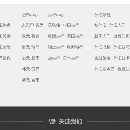
货币中心
央行中心
外汇学院
汇热点
人民币
美元
美联储
中国央行
炒外汇
外汇入门
由贸易
欧元
英镑
欧洲央行
英国央行
新手入门
监管知识
汇监管
澳元
瑞郎
瑞士央行
联邦银行
外汇书籍
外汇技巧
元指数
加元
新币
加央行
日本央行
实战策略
外汇技术
韩元
日元
外汇基本面
收藏知
港元
台币