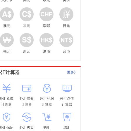
人民币
美元
欧元
英镑
澳元
加元
瑞郎
日元
韩元
新元
港币
台币
外汇计算器
更多》
外汇兑换
外汇储蓄
外汇利润
外汇点值
计算器
计算器
计算器
计算器
外汇保证
外汇买卖
购汇
结汇