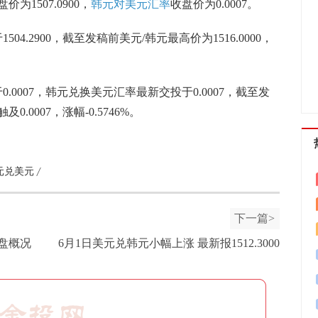
盘价为
1507.0900
，
韩元对美元汇率
收盘价为
0.0007
。
于
1504.2900
，截至发稿前美元/韩元最高价为
1516.0000
，
于
0.0007
，韩元兑换美元汇率最新交投于
0.0007
，截至发
触及
0.0007
，涨幅
-0.5746
%。
元兑美元
下一篇>
收盘概况
6月1日美元兑韩元小幅上涨 最新报1512.3000