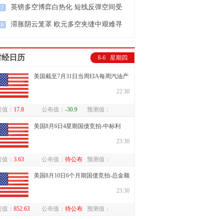
英镑多空博弈白热化 短线反弹空间受
7
限
滞胀阴云笼罩 欧元多空夹缝中艰难寻
8
方向
财经日历
8-6 星期四
美国截至7月31日当周EIA每周汽油产
量变动万桶
22:30
前值：
17.8
公布值：
-30.9
预测值：
美国8月6日4星期国债竞拍-中标利
率%
23:30
前值：
3.63
公布值：
待公布
预测值：
美国8月10日6个月期国债竞拍-总金额
亿美元
23:30
前值：
852.63
公布值：
待公布
预测值：