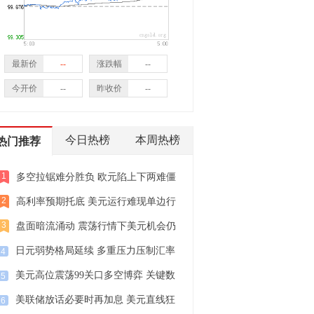
最新价
--
涨跌幅
--
今开价
--
昨收价
--
今日热榜
本周热榜
热门推荐
1
多空拉锯难分胜负 欧元陷上下两难僵
局
2
高利率预期托底 美元运行难现单边行
情
3
盘面暗流涌动 震荡行情下美元机会仍
不少
日元弱势格局延续 多重压力压制汇率
4
修复
美元高位震荡99关口多空博弈 关键数
5
据定方向
美联储放话必要时再加息 美元直线狂
6
飙！